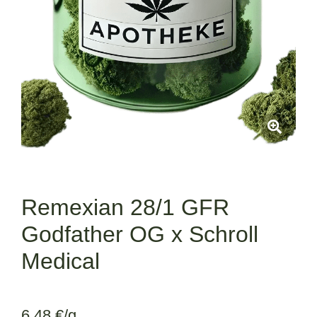
Remexian 28/1 GFR
Godfather OG x Schroll
Medical
6,48
€
/g