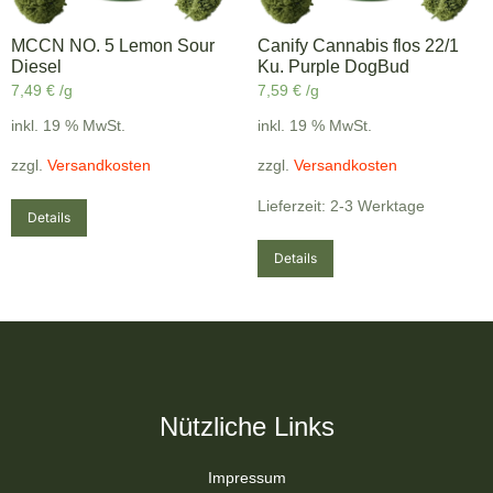
MCCN NO. 5 Lemon Sour
Canify Cannabis flos 22/1
Diesel
Ku. Purple DogBud
7,49
€
/g
7,59
€
/g
inkl. 19 % MwSt.
inkl. 19 % MwSt.
zzgl.
Versandkosten
zzgl.
Versandkosten
Lieferzeit: 2-3 Werktage
Details
Details
Nützliche Links
Impressum