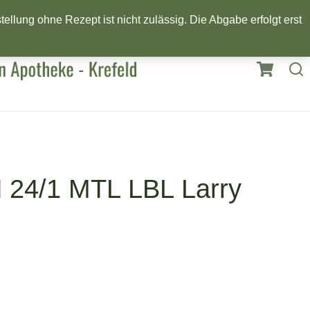
llung ohne Rezept ist nicht zulässig. Die Abgabe erfolgt erst
24/1 MTL LBL Larry