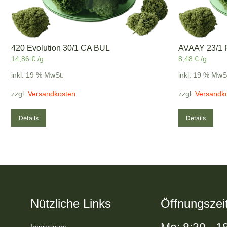
420 Evolution 30/1 CA BUL
AVAAY 23/1 P
14,86
€
/g
8,48
€
/g
inkl. 19 % MwSt.
inkl. 19 % MwS
zzgl.
Versandkosten
zzgl.
Versandk
Details
Details
Nützliche Links
Öffnungszei
Impressum