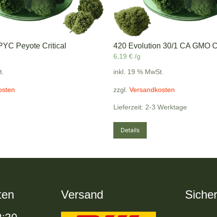
YC Peyote Critical
420 Evolution 30/1 CA GMO 
6,19
€
/g
t.
inkl. 19 % MwSt.
osten
zzgl.
Versandkosten
Lieferzeit: 2-3 Werktage
Details
ten
Versand
Sicher