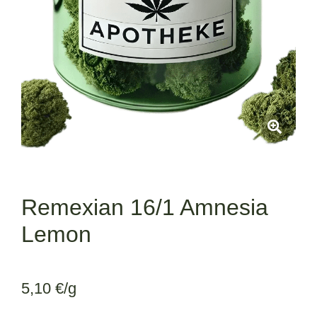
Remexian 16/1 Amnesia
Lemon
5,10
€
/g