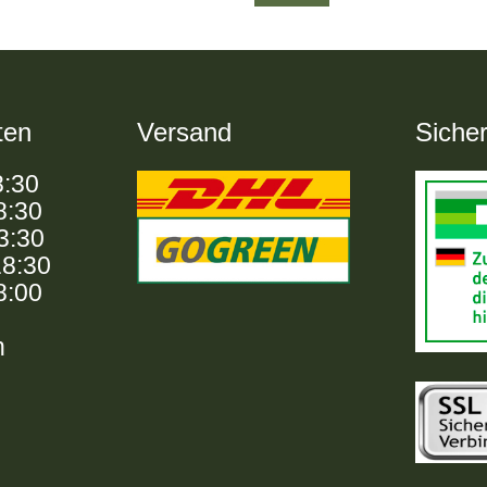
ten
Versand
Sicher
8:30
8:30
13:30
18:30
8:00
n