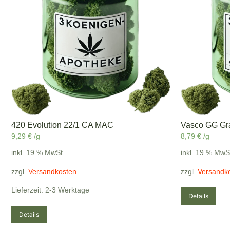
420 Evolution 22/1 CA MAC
Vasco GG Gr
9,29
€
/g
8,79
€
/g
inkl. 19 % MwSt.
inkl. 19 % MwS
zzgl.
Versandkosten
zzgl.
Versandk
Lieferzeit: 2-3 Werktage
Details
Details