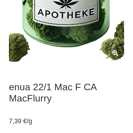
enua 22/1 Mac F CA
MacFlurry
7,39
€
/g