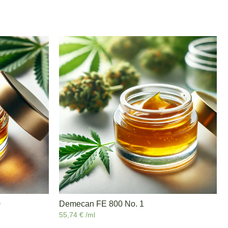
0
Demecan FE 800 No. 1
55,74
€
/ml