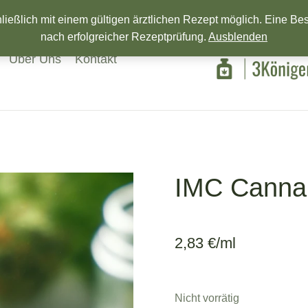
Wir wünschen ein Frohes neues Jahr!
eßlich mit einem gültigen ärztlichen Rezept möglich. Eine Beste
nach erfolgreicher Rezeptprüfung.
Ausblenden
Über Uns
Kontakt
IMC Cannab
2,83
€
/ml
Nicht vorrätig