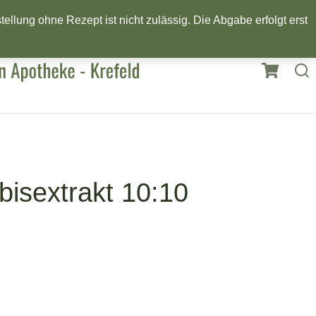
llung ohne Rezept ist nicht zulässig. Die Abgabe erfolgt erst
isextrakt 10:10