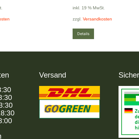
t.
inkl. 19 % MwSt.
osten
zzgl.
Versandkosten
Details
ten
Versand
Sicher
8:30
8:30
13:30
18:30
8:00
n