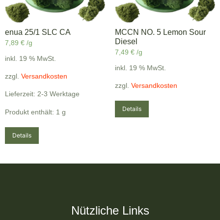
enua 25/1 SLC CA
MCCN NO. 5 Lemon Sour
Diesel
7,89
€
/g
7,49
€
/g
inkl. 19 % MwSt.
inkl. 19 % MwSt.
zzgl.
Versandkosten
zzgl.
Versandkosten
Lieferzeit: 2-3 Werktage
Details
Produkt enthält: 1
g
Details
Nützliche Links