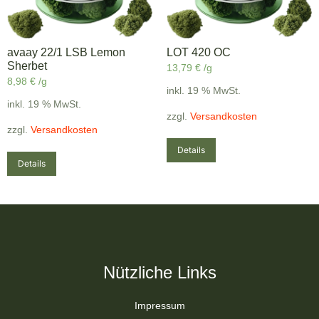
avaay 22/1 LSB Lemon
LOT 420 OC
Sherbet
13,79
€
/g
8,98
€
/g
inkl. 19 % MwSt.
inkl. 19 % MwSt.
zzgl.
Versandkosten
zzgl.
Versandkosten
Details
Details
Nützliche Links
Impressum