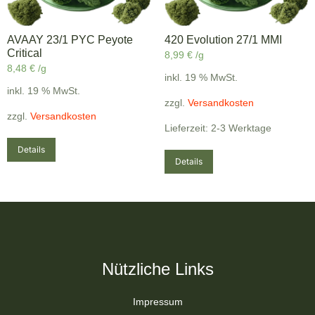
AVAAY 23/1 PYC Peyote
420 Evolution 27/1 MMI
Critical
8,99
€
/g
8,48
€
/g
inkl. 19 % MwSt.
inkl. 19 % MwSt.
zzgl.
Versandkosten
zzgl.
Versandkosten
Lieferzeit: 2-3 Werktage
Details
Details
Nützliche Links
Impressum