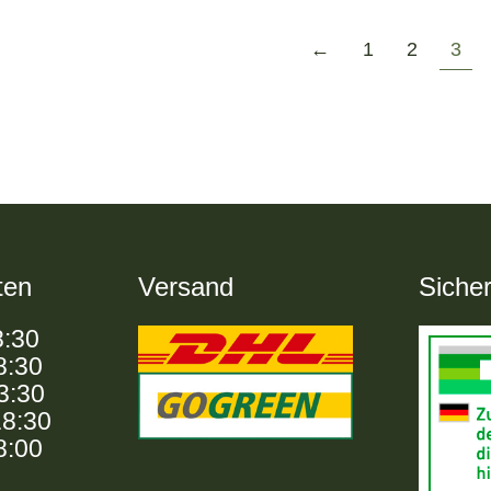
←
1
2
3
ten
Versand
Sicher
8:30
8:30
13:30
18:30
8:00