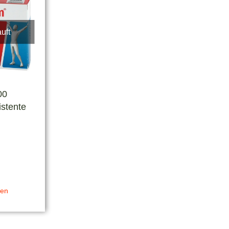
uft
00
stente
ten