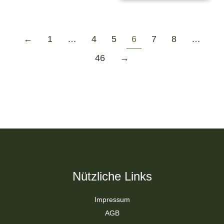
←
1
…
4
5
6
7
8
…
46
→
Nützliche Links
Impressum
AGB