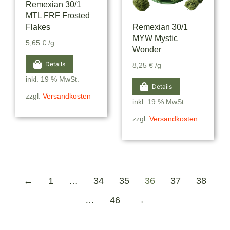
Remexian 30/1
MTL FRF Frosted
Flakes
Remexian 30/1
MYW Mystic
5,65
€
/g
Wonder
Details
8,25
€
/g
inkl. 19 % MwSt.
Details
zzgl.
Versandkosten
inkl. 19 % MwSt.
zzgl.
Versandkosten
←
1
…
34
35
36
37
38
…
46
→