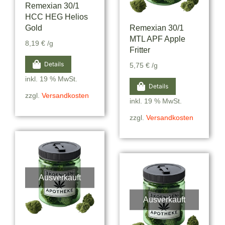
Remexian 30/1
HCC HEG Helios
Gold
Remexian 30/1
MTL APF Apple
8,19
€
/g
Fritter
Details
5,75
€
/g
inkl. 19 % MwSt.
Details
zzgl.
Versandkosten
inkl. 19 % MwSt.
zzgl.
Versandkosten
Ausverkauft
Ausverkauft