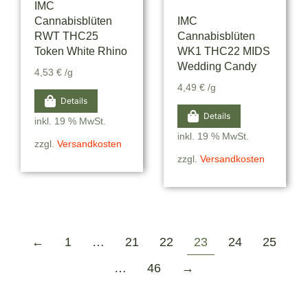
IMC
Cannabisblüten
IMC
RWT THC25
Cannabisblüten
Token White Rhino
WK1 THC22 MIDS
Wedding Candy
4,53
€
/g
4,49
€
/g
Details
Details
inkl. 19 % MwSt.
inkl. 19 % MwSt.
zzgl.
Versandkosten
zzgl.
Versandkosten
←
1
…
21
22
23
24
25
…
46
→