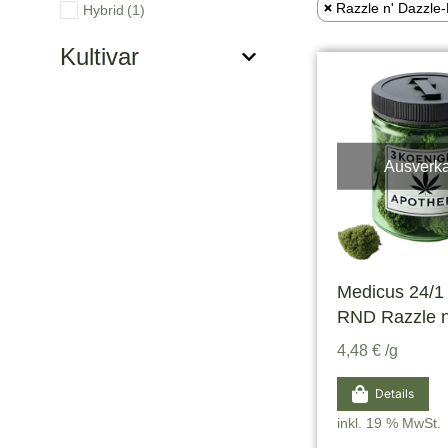
Razzle n' Dazzle
Hybrid
(1)
Kultivar
Ausverka
Medicus 24/1
RND Razzle n
4,48
€
/g
Details
inkl. 19 % MwSt.