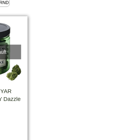
-RND
uft
 YAR
' Dazzle