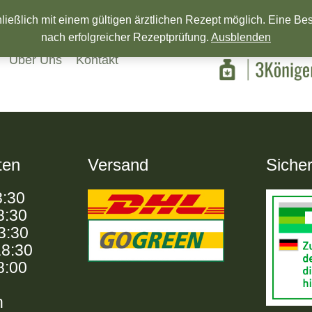
Wir wünschen ein Frohes neues Jahr!
eßlich mit einem gültigen ärztlichen Rezept möglich. Eine Beste
nach erfolgreicher Rezeptprüfung.
Ausblenden
Über Uns
Kontakt
ten
Versand
Sicher
8:30
8:30
13:30
18:30
8:00
n